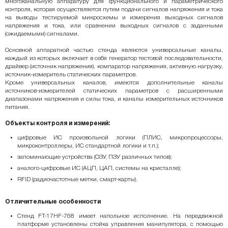
многоканальную аппаратуру для функционального и параметрического
контроля, которая осуществляется путем подачи сигналов напряжения и тока
на выводы тестируемой микросхемы и измерения выходных сигналов
напряжения и тока, или сравнении выходных сигналов с заданными
(ожидаемыми) сигналами.
Основной аппаратной частью стенда являются универсальные каналы,
каждый из которых включает в себя генератор тестовой последовательности,
драйвер (источник напряжения), компаратор напряжения, активную нагрузку,
источник-измеритель статических параметров.
Кроме универсальных каналов, имеются дополнительные каналы
источников-измерителей статических параметров с расширенными
диапазонами напряжения и силы тока, и каналы измерительных источников
питания.
Объекты контроля и измерений:
цифровые ИС произвольной логики (ПЛИС, микропроцессоры,
микроконтроллеры, ИС стандартной логики и т.п.);
запоминающие устройства (ОЗУ, ПЗУ различных типов);
аналого-цифровые ИС (АЦП, ЦАП, системы на кристалле);
RFID (радиочастотные метки, смарт-карты).
Отличительные особенности
Стенд FT-17HF-768 имеет напольное исполнение. На передвижной
платформе установлены стойка управления манипулятора, с помощью