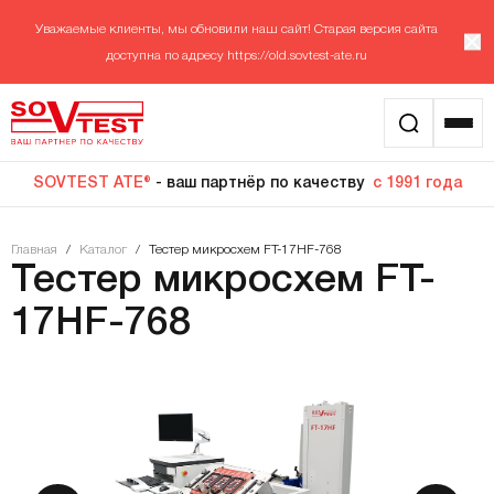
Уважаемые клиенты, мы обновили наш сайт! Старая версия сайта
доступна по адресу
https://old.sovtest-ate.ru
SOVTEST ATE®
- ваш партнёр по качеству
с 1991 года
Главная
/
Каталог
/
Тестер микросхем FT-17HF-768
Тестер микросхем FT-
17HF-768