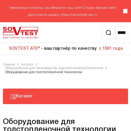
Уважаемые клиенты, мы обновили наш сайт! Старая версия сайта
доступна по адресу
https://old.sovtest-ate.ru
SOVTEST ATE®
- ваш партнёр по качеству
с 1991 года
Главная
/
Каталог
/
Оборудование для производства изделий микроэлектроники
/
Оборудование для толстопленочной технологии
Каталог
Оборудование для
толстопленочной технологии