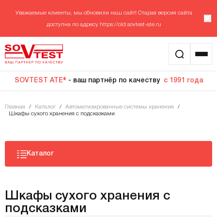
Уважаемые клиенты, мы обновили наш сайт! Старая версия сайта
доступна по адресу
https://old.sovtest-ate.ru
SOVTEST ATE®
- ваш партнёр по качеству
с 1991 года
Главная
/
Каталог
/
Автоматизированные системы хранения
/
Шкафы сухого хранения с подсказками
Каталог
Шкафы сухого хранения с
подсказками